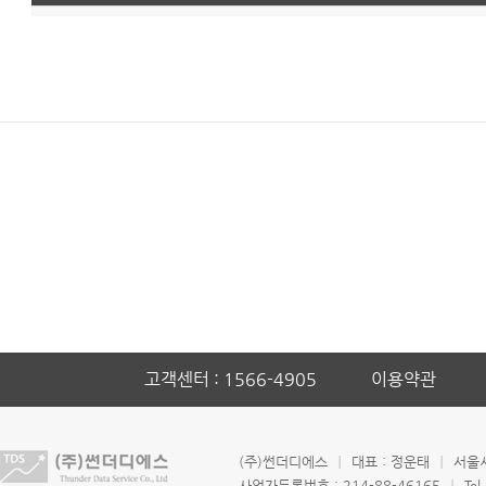
고객센터 : 1566-4905
이용약관
(주)썬더디에스
ㅣ
대표 : 정운태
ㅣ
서울시
사업자등록번호 : 214-88-46165
ㅣ
Tel